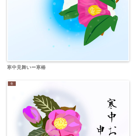
寒中見舞いー寒椿
冬