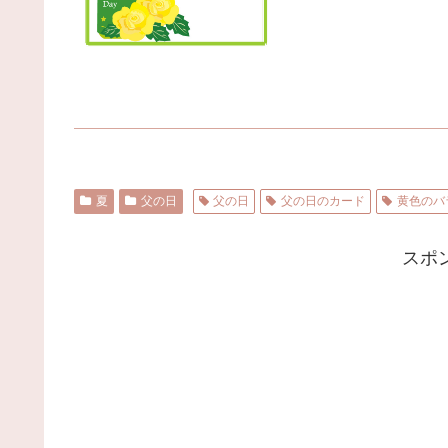
夏
父の日
父の日
父の日のカード
黄色のバ
スポ